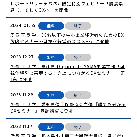
レポートリサーチパネル限定特別ウェビナー「脱炭素
経営、そしてGXへ」を開催
2024.01.16
無料
終了
所長 平良 学『30名以下の中小企業経営者のためのDX
戦略セミナー～可視化経営のススメ～』に登壇
2023.12.27
無料
終了
所長 平良 学 富山県 Digipoc TOYAMA事業主催「可
視化経営で実現する！売上につながるDXセミナー」第
1部に登壇
2023.11.29
無料
終了
所長 平良 学 愛知県信用保証協会主催『誰でも分かる
DXセミナー』基調講演に登壇
2023.11.17
無料
終了
所長 平良 学 栃木県小山商工会議所会員様（経営者）