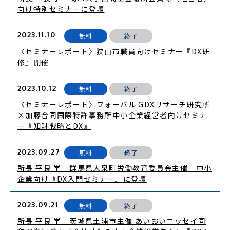
向け特別セミナーに登壇
2023.11.10
無料
終了
〈セミナーレポート〉狭山市職員向けセミナー『DX研
修』開催
2023.10.12
無料
終了
〈セミナーレポート〉フォーバル GDXリサーチ研究所
×加藤合同国際特許事務所中小企業経営者向けセミナ
ー『知財戦略とDX』
2023.09.27
無料
終了
所長 平良 学 群馬県大泉町労働教育委員会主催 中小
企業向け『DX入門セミナー』に登壇
2023.09.21
無料
終了
所長 平良 学 茨城県土浦市主催 あいおいニッセイ同