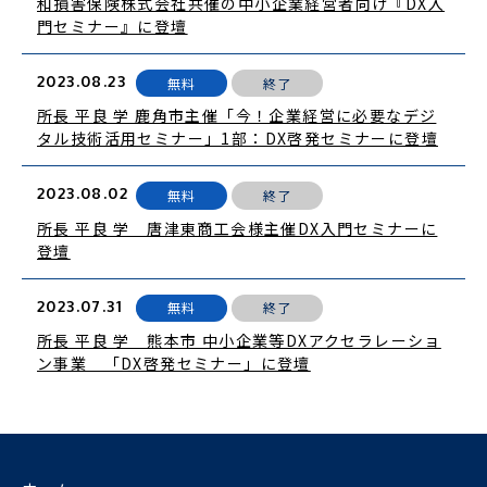
和損害保険株式会社共催の中小企業経営者向け『DX入
門セミナー』に登壇
2023.08.23
無料
終了
所長 平良 学 鹿角市主催「今！企業経営に必要なデジ
タル技術活用セミナー」1部：DX啓発セミナーに登壇
2023.08.02
無料
終了
所長 平良 学 唐津東商工会様主催DX入門セミナーに
登壇
2023.07.31
無料
終了
所長 平良 学 熊本市 中小企業等DXアクセラレーショ
ン事業 「DX啓発セミナー」に登壇