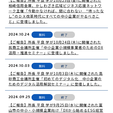
【ご報告】所長 平良 学が10月25日(金)に開催された
柏崎信用金庫、かしわざき広域ビジネス応援ネットワ
ーク​主催「今動かなければ、間に合わない​ “待ったな
し”のＤＸ改革時代に​すべての中小企業が​やるべきこ
と」に登壇しました。
2024.10.24
無料
終了
【ご報告】所長 平良 学が10月24日(木)に開催された
呉商工会議所主催「中小企業小規模事業者のためのDX
活用・推進セミナー​」に登壇しました。
2024.10.03
無料
終了
【ご報告】所長 平良 学が10月3日(木)に開催された高
砂商工会議所主催「初めてのデジタル化 中小企業の
ためのデジタル活用解説セミナー​」に登壇しました。
2024.09.25
無料
終了
【ご報告】所長 平良 学が9月25日(水)に開催された富
山市の中小・小規模企業向け「DXから始めるESG経営