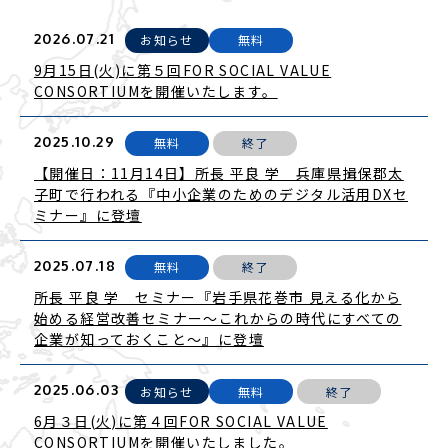
2026.07.21
お知らせ
無料
9月15日(火)に第５回FOR SOCIAL VALUE
CONSORTIUMを開催いたします。
2025.10.29
無料
終了
【開催日：11月14日】所長 平良 学 兵庫県揖保郡太
子町で行われる『中小企業のためのデジタル活用DXセ
ミナー』に登壇
2025.07.18
無料
終了
所長 平良 学 セミナー『岩手県花巻市 見える化から
始める経営改善セミナー～これからの時代にすべての
企業が知っておくこと～』に登壇
2025.06.03
お知らせ
無料
終了
6月３日(火)に第４回FOR SOCIAL VALUE
CONSORTIUMを開催いたしました。