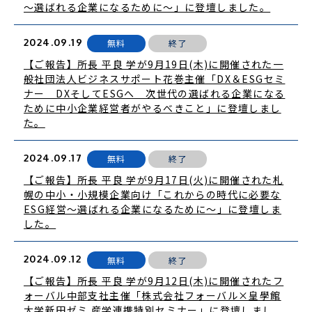
～選ばれる企業になるために～」に登壇しました。
2024.09.19
無料
終了
【ご報告】所長 平良 学が9月19日(木)に開催された一
般社団法人ビジネスサポート花巻主催「DX＆ESGセミ
ナー DXそしてESGへ 次世代の選ばれる企業になる
ために中小企業経営者がやるべきこと」に登壇しまし
た。
2024.09.17
無料
終了
【ご報告】所長 平良 学が9月17日(火)に開催された札
幌の中小・小規模企業向け「これからの時代に必要な
ESG経営～選ばれる企業になるために～」に登壇しま
した。
2024.09.12
無料
終了
【ご報告】所長 平良 学が9月12日(木)に開催されたフ
ォーバル中部支社主催「株式会社フォーバル×皇學館
大学新田ゼミ 産学連携特別セミナー」に登壇しまし