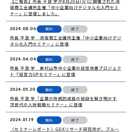
【ご報告】所長 平良 学が8月20日(火)に開催された須
坂商工会議所主催「中小企業向けデジタル化入門セミ
ナー」に登壇しました。
2024.08.06
無料
終了
所長 平良 学 須坂商工会議所主催「中小企業向けデジ
タル化入門セミナー」に登壇
2024.06.04
無料
終了
所長 平良 学 東村山市中小企業の経営改善プロジェク
ト『経営力UPセミナー』に登壇
2024.05.20
無料
終了
所長 平良 学「企業の持続的成長の秘訣を解き明かす
次世代の人財戦略セミナー」に登壇
2024.01.19
無料
終了
〈セミナーレポート〉GDXリサーチ研究所が、ブルー