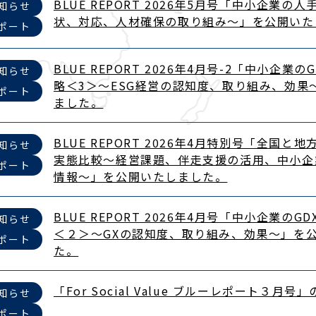
BLUE REPORT 2026年5月号「中小企業の
知らせ
状、対応、人材確保の取り組み～​」を公開い
ポート
BLUE REPORT 2026年4月号-2「中小企業の
知らせ
略＜3＞～ESG経営の認知度、取り組み、効果
ポート
ました。
BLUE REPORT 2026年4月特別号「全国と
知らせ
実態比較～経営課題、伴走支援の活用、中小企
ポート
情報～」を公開いたしました。
BLUE REPORT 2026年4月号「中小企業のG
知らせ
＜２＞～GXの認知度、取り組み、効果～​」を
ポート
た。
「For Social Value ブルーレポート３月
知らせ
ポート