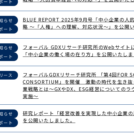
ポート
BLUE REPORT 2025年9月号「中小企業の
知らせ
略 ～「人権」への理解、対応状況～」を公開
ポート
フォーバル GDXリサーチ研究所のWebサイ
知らせ
「中小企業の働く場の在り方」を公開いたしま
ポート
フォーバルGDXリサーチ研究所 「第4回FOR SOC
リース
CONSORTIUM」を開催 激動の時代を生き
業戦略とは～GXやDX、ESG経営についての
実施～
研究レポート「経営改善を実現した中小企業の
知らせ
を公開いたしました。
ポート