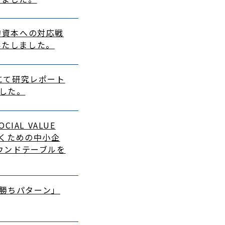
人的資本への対応戦
いたしました。
トにて研究レポート
した。
IAL VALUE
抜くための中小企
ラウンドテーブルを
勝ちパターン」