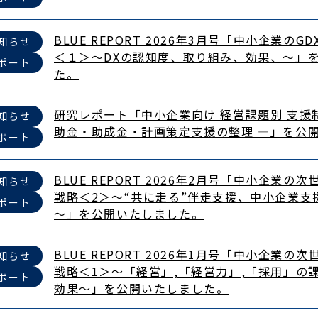
BLUE REPORT 2026年3月号「中小企業のG
知らせ
＜１＞～DXの認知度、取り組み、効果、～​」
ポート
た。
研究レポート「中小企業向け 経営課題別 支援
知らせ
助金・助成金・計画策定支援の整理 ―」を公
ポート
BLUE REPORT 2026年2月号「中小企業の
知らせ
戦略＜2＞​～“共に走る”伴走支援、中小企業
ポート
～​」を公開いたしました。
BLUE REPORT 2026年1月号「中小企業の
知らせ
戦略＜1＞​～「経営」,「経営力」,「採用」の
ポート
効果～​」を公開いたしました。