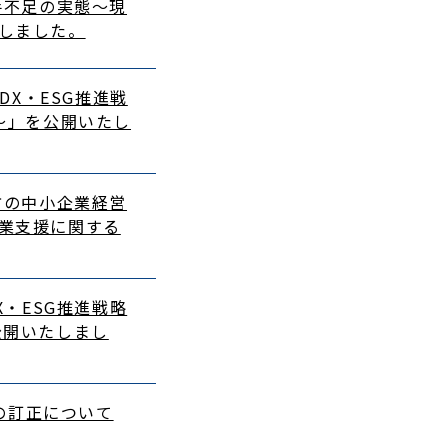
人手不足の実態～現
たしました。
GDX・ESG推進戦
～」を公開いたし
地方の中小企業経営
業支援に関する
DX・ESG推進戦略
公開いたしまし
号」の訂正について